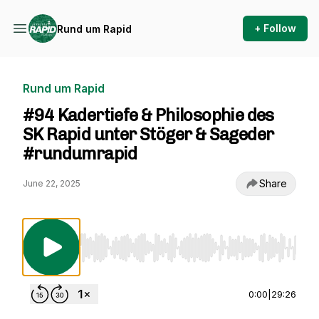
+ Follow
Rund um Rapid
Rund um Rapid
#94 Kadertiefe & Philosophie des
SK Rapid unter Stöger & Sageder
#rundumrapid
Share
June 22, 2025
Use Left/Right to seek, Home/End to jump to st
0:00
|
29:26