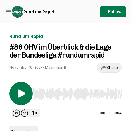
+ Follow
Rund um Rapid
Rund um Rapid
#86 OHV im Überblick & die Lage
der Bundesliga #rundumrapid
Share
November 19, 2024
•
Maximilian B.
Use Left/Right to seek, Home/End to jump to st
0:00
|
1:08:04